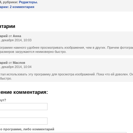
14, рубрики:
Редакторы
.
арии:
2 комментария
нтарии
арий
от
Анна
 декабря 2014, 10:03
рограмме намного удобнее просматривать изображения, чем в других. Причем фотогр
размеров загружаются неимоверно быстро.
арий
от
Маслов
 декабря 2014, 10:04
стал использовать эту программу для просмотра изображений. Пока что ей доволен. О
 быстро.
ение комментария:
вут?
 о программе, либо комментарий