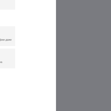
афии даже
на