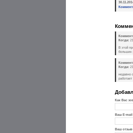
30.11.20
Коммент
Комме
Коммент
Когда:
21
В этой п
больших 
Коммент
Когда:
21
недавно 
работает
Добавл
Как Вас зо
Ваш E-mail
Ваш отзыв