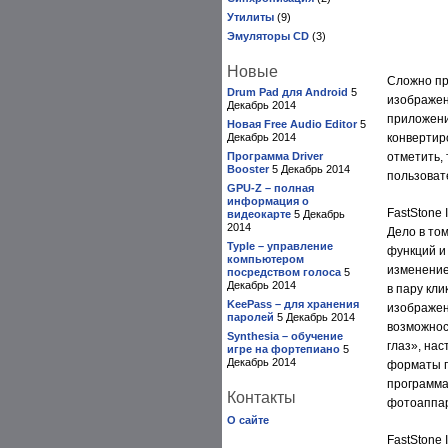
Утилиты
(9)
Эмуляторы CD
(3)
Новые
Сложно пр
Drum Pad для Android
5
изображен
Декабрь 2014
приложени
Новая Free Audio Editor
5
Декабрь 2014
конвертир
Программа Driver
отметить,
Booster
5 Декабрь 2014
пользоват
GPU-Z – полная
информация о
FastStone
видеокарте
5 Декабрь
2014
Дело в то
Typle – управление
функций и
компьютером
изменение
посредством голоса
5
Декабрь 2014
в пару кл
KeePass – для хранения
изображен
паролей
5 Декабрь 2014
возможнос
Synthesia – обучение
глаз», на
игре на фортепиано
5
Декабрь 2014
форматы г
программа
Контакты
фотоаппа
О сайте
FastStone