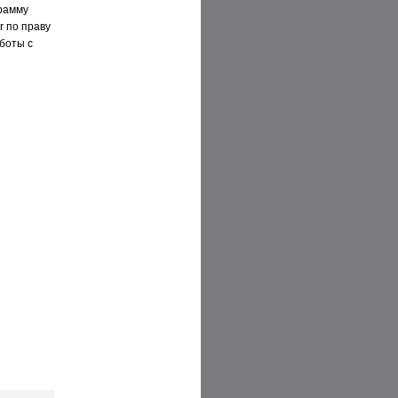
грамму
r по праву
боты с