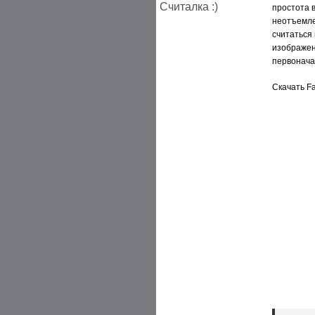
Считалка :)
простота 
неотъемле
считаться
изображен
первонача
Скачать Fa