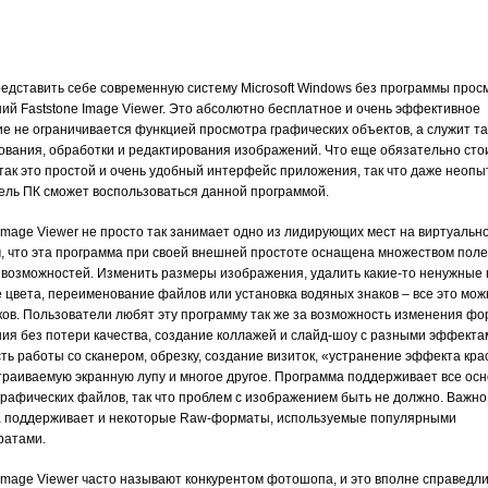
едставить себе современную систему Microsoft Windows без программы прос
ий Faststone Image Viewer. Это абсолютно бесплатное и очень эффективное
е не ограничивается функцией просмотра графических объектов, а служит та
ования, обработки и редактирования изображений. Что еще обязательно сто
 так это простой и очень удобный интерфейс приложения, так что даже неоп
ель ПК сможет воспользоваться данной программой.
 Image Viewer не просто так занимает одно из лидирующих мест на виртуальн
м, что эта программа при своей внешней простоте оснащена множеством пол
 возможностей. Изменить размеры изображения, удалить какие-то ненужные к
 цвета, переименование файлов или установка водяных знаков – все это мож
иков. Пользователи любят эту программу так же за возможность изменения ф
ия без потери качества, создание коллажей и слайд-шоу с разными эффекта
ть работы со сканером, обрезку, создание визиток, «устранение эффекта кр
страиваемую экранную лупу и многое другое. Программа поддерживает все ос
рафических файлов, так что проблем с изображением быть не должно. Важно 
 поддерживает и некоторые Raw-форматы, используемые популярными
ратами.
 Image Viewer часто называют конкурентом фотошопа, и это вполне справедли