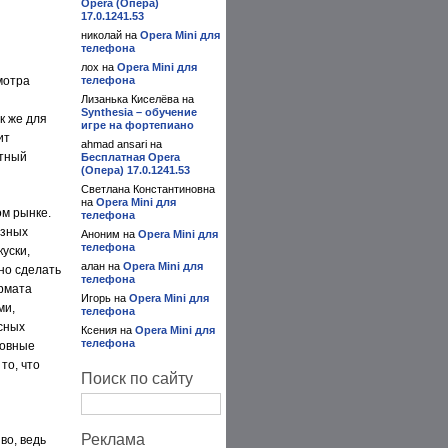
Opera (Опера)
17.0.1241.53
николай на
Opera Mini для
телефона
лох на
Opera Mini для
мотра
телефона
Лизанька Киселёва на
Synthesia – обучение
к же для
игре на фортепиано
ит
ahmad ansari на
ытный
Бесплатная Opera
(Опера) 17.0.1241.53
Светлана Константиновна
на
Opera Mini для
ом рынке.
телефона
езных
Аноним на
Opera Mini для
телефона
уски,
алан на
Opera Mini для
но сделать
телефона
ормата
Игорь на
Opera Mini для
ми,
телефона
асных
Ксения на
Opera Mini для
телефона
новные
то, что
Поиск по сайту
Реклама
во, ведь