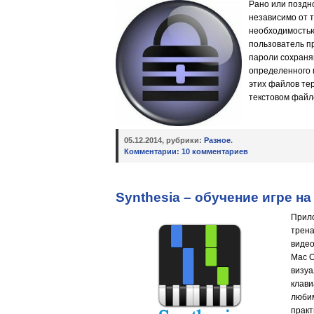
Рано или поздн
независимо от т
необходимостью
пользователь п
пароли сохраня
определенного 
этих файлов те
текстовом файл
05.12.2014, рубрики:
Разное
.
Комментарии:
10 комментариев
Synthesia – обучение игре н
Прило
трена
виде
Mac O
визуа
клави
любим
практ