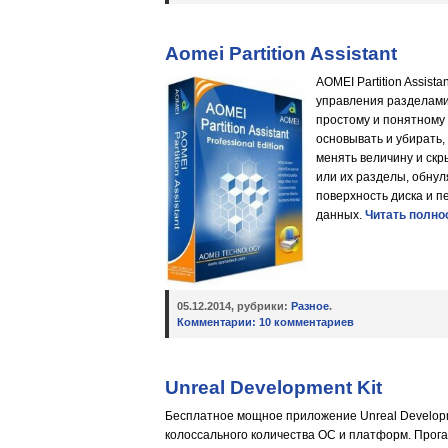
Aomei Partition Assistant
AOMEI Partition Assis
управления разделами
простому и понятному
основывать и убирать
менять величину и скр
или их разделы, обнул
поверхность диска и п
данных.
Читать полно
05.12.2014, рубрики:
Разное
.
Комментарии:
10 комментариев
Unreal Development Kit
Бесплатное мощное приложение Unreal Developm
колоссального количества ОС и платформ. Прога