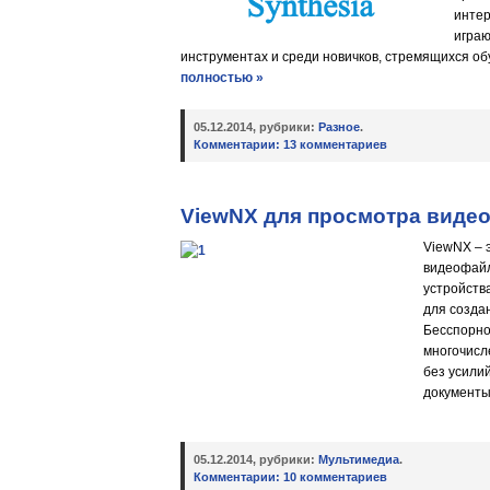
интер
игра
инструментах и среди новичков, стремящихся обу
полностью »
05.12.2014, рубрики:
Разное
.
Комментарии:
13 комментариев
ViewNX для просмотра виде
ViewNX – 
видеофайл
устройств
для созда
Бесспорно
многочисл
без усили
документы
05.12.2014, рубрики:
Мультимедиа
.
Комментарии:
10 комментариев