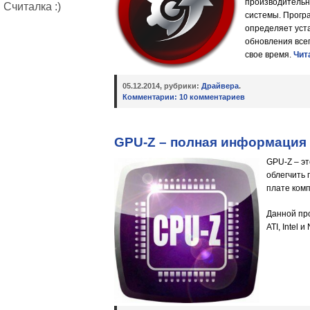
производительно
Считалка :)
системы. Програ
определяет уст
обновления все
свое время.
Чит
05.12.2014, рубрики:
Драйвера
.
Комментарии:
10 комментариев
GPU-Z – полная информация 
GPU-Z – эт
облегчить
плате ком
Данной пр
ATI, Intel и