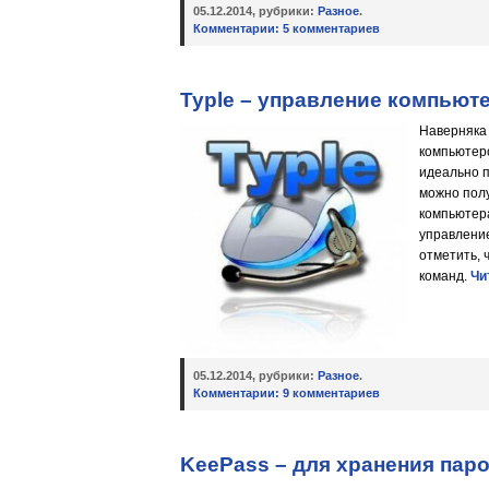
05.12.2014, рубрики:
Разное
.
Комментарии:
5 комментариев
Typle – управление компьют
Наверняка 
компьютеро
идеально п
можно полу
компьютера
управлени
отметить, 
команд.
Чи
05.12.2014, рубрики:
Разное
.
Комментарии:
9 комментариев
KeePass – для хранения пар