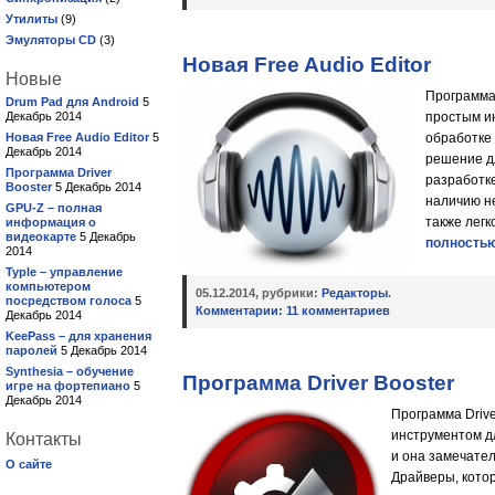
Утилиты
(9)
Эмуляторы CD
(3)
Новая Free Audio Editor
Новые
Программа 
Drum Pad для Android
5
Декабрь 2014
простым и
Новая Free Audio Editor
5
обработке
Декабрь 2014
решение д
Программа Driver
разработк
Booster
5 Декабрь 2014
наличию н
GPU-Z – полная
также легк
информация о
видеокарте
5 Декабрь
полностью
2014
Typle – управление
компьютером
05.12.2014, рубрики:
Редакторы
.
посредством голоса
5
Комментарии:
11 комментариев
Декабрь 2014
KeePass – для хранения
паролей
5 Декабрь 2014
Synthesia – обучение
Программа Driver Booster
игре на фортепиано
5
Декабрь 2014
Программа Driv
инструментом д
Контакты
и она замечател
О сайте
Драйверы, котор