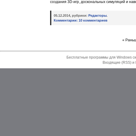
создания 3D-игр, доскональных симуляций и на
05.12.2014, рубрики:
Редакторы
.
Комментарии:
10 комментариев
« Рань
Бесплатные программы для Windows ск
Входящие (RSS)
и