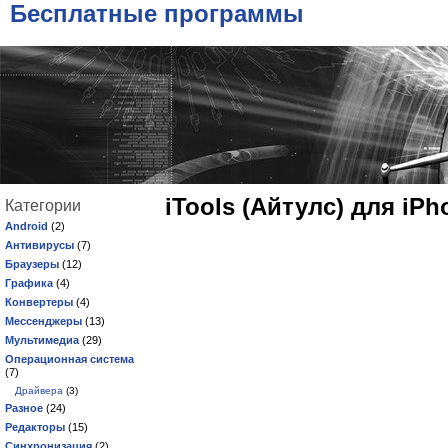
Бесплатные программы
iTools (Айтулс) для iPh
Категории
Android
(2)
Антивирусы
(7)
Браузеры
(12)
Графика
(4)
Конвертеры
(4)
Мессенджеры
(13)
Мультимедиа
(29)
Операционная система
(7)
Драйвера
(3)
Разное
(24)
Редакторы
(15)
Синхронизация
(2)