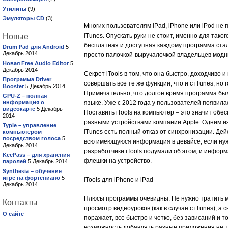
Утилиты
(9)
Эмуляторы CD
(3)
Многих пользователям iPad, iPhone или iPod не
Новые
iTunes. Опускать руки не стоит, именно для тако
бесплатная и доступная каждому программа ста
Drum Pad для Android
5
Декабрь 2014
просто палочкой-выручалочкой владельцев модн
Новая Free Audio Editor
5
Декабрь 2014
Секрет iTools в том, что она быстро, доходчиво
Программа Driver
совершать все те же функции, что и с iTunes, но
Booster
5 Декабрь 2014
Примечательно, что долгое время программа был
GPU-Z – полная
информация о
языке. Уже с 2012 года у пользователей появил
видеокарте
5 Декабрь
Поставить iTools на компьютер – это значит об
2014
разными устройствами компании Apple. Одним и
Typle – управление
iTunes есть полный отказ от синхронизации. Де
компьютером
посредством голоса
5
всю имеющуюся информация в девайсе, если нужн
Декабрь 2014
разработчики iTools подумали об этом, и информ
KeePass – для хранения
флешки на устройство.
паролей
5 Декабрь 2014
Synthesia – обучение
игре на фортепиано
5
iTools для iPhone и iPad
Декабрь 2014
Плюсы программы очевидны. Не нужно тратить м
Контакты
просмотр видеоуроков (как в случае с iTunes), 
О сайте
поражает, все быстро и четко, без зависаний и т
возможность добавлять разные приложения не то