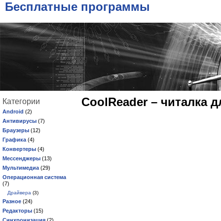
Бесплатные программы
CoolReader – читалка 
Категории
Android
(2)
Антивирусы
(7)
Браузеры
(12)
Графика
(4)
Конвертеры
(4)
Мессенджеры
(13)
Мультимедиа
(29)
Операционная система
(7)
Драйвера
(3)
Разное
(24)
Редакторы
(15)
Синхронизация
(2)