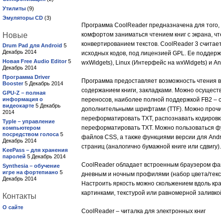
Утилиты
(9)
Эмуляторы CD
(3)
Программа CoolReader предназначена для того,
Новые
комфортом заниматься чтением книг с экрана, ч
конвертированием текстов. CoolReader 3 счита
Drum Pad для Android
5
Декабрь 2014
исходных кодов, под лицензией GPL. Ее подде
Новая Free Audio Editor
5
wxWidgets), Linux (Интерфейс на wxWidgets) и An
Декабрь 2014
Программа Driver
Программа предоставляет возможность чтения в
Booster
5 Декабрь 2014
содержанием книги, закладками. Можно осуществ
GPU-Z – полная
информация о
переносов, наиболее полной поддержкой FB2 – с
видеокарте
5 Декабрь
дополнительными шрифтами (TTF). Можно прочит
2014
переформатировать TXT, распознавать кодировки
Typle – управление
переформатировать TXT. Можно пользоваться фу
компьютером
посредством голоса
5
файлов CSS, а также функциями версии для And
Декабрь 2014
страниц (аналогично бумажной книге или сдвигу).
KeePass – для хранения
паролей
5 Декабрь 2014
CoolReader обладает встроенным браузером фай
Synthesia – обучение
игре на фортепиано
5
дневным и ночным профилями (набор цвета/текст
Декабрь 2014
Настроить яркость можно скольжением вдоль кр
картинками, текстурой или равномерной заливко
Контакты
О сайте
CoolReader – читалка для электронных книг