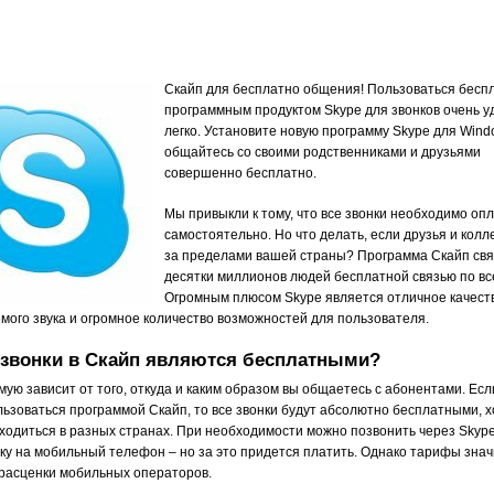
Скайп для бесплатно общения! Пользоваться бесп
программным продуктом Skype для звонков очень у
легко. Установите новую программу Skype для Wind
общайтесь со своими родственниками и друзьями
совершенно бесплатно.
Мы привыкли к тому, что все звонки необходимо оп
самостоятельно. Но что делать, если друзья и колл
за пределами вашей страны?
Программа Скайп св
десятки миллионов людей бесплатной связью по вс
Огромным плюсом Skype является отличное качест
мого звука и огромное количество возможностей для пользователя.
 звонки в Скайп являются бесплатными?
мую зависит от того, откуда и каким образом вы общаетесь с абонентами. Есл
льзоваться программой Скайп, то все звонки будут абсолютно бесплатными, х
ходиться в разных странах. При необходимости можно позвонить через Skyp
ку на мобильный телефон – но за это придется платить. Однако тарифы зна
 расценки мобильных операторов.