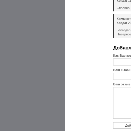
Когда:
11
Спасибо,
Коммент
Когда:
20
Благодар
Наверное
Добавл
Как Вас зо
Ваш E-mail
Ваш отзыв