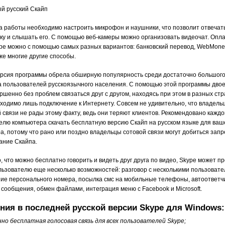
й русский Скайп
а работы необходимо настроить микрофон и наушники, что позволит отвечат
ку и слышать его. С помощью веб-камеры можно организовать видеочат. Опл
ype можно с помощью самых разных вариантов: банковский перевод, WebMoney
кже многие другие способы.
ерсия программы обрела обширную популярность среди достаточно большог
а пользователей русскоязычного населения. С помощью этой программы дво
ршенно без проблем связаться друг с другом, находясь при этом в разных стр
бходимо лишь подключение к Интернету. Совсем не удивительно, что владель
 связи не рады этому факту, ведь они теряют клиентов. Рекомендовано кажд
елю компьютера скачать бесплатную версию Скайп на русском языке для ваш
а, потому что рано или поздно владельцы сотовой связи могут добиться запр
ание Скайпа.
, что можно бесплатно говорить и видеть друг друга по видео, Skype может п
льзователю еще несколько возможностей: разговор с несколькими пользовате
ие персонального номера, посылка смс на мобильные телефоны, автоответчи
 сообщения, обмен файлами, интеграция меню с Facebook и Microsoft.
ния в последней русской версии Skype для Windows:
нно бесплатная голосовая связь для всех пользователей Skype;