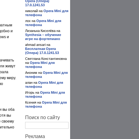
Opera (Опера)
17.0.1241.53
николай на
Opera Mini для
телефона
лох на
Opera Mini для
латным
телефона
добно и
Лизанька Киселёва на
Synthesia – обучение
ows и
игре на фортепиано
ahmad ansari на
Бесплатная Opera
(Опера) 17.0.1241.53
Светлана Константиновна
лачивать
на
Opera Mini для
еги живут
телефона
язала
Аноним на
Opera Mini для
телефона
ему миру.
алан на
Opera Mini для
во
телефона
Игорь на
Opera Mini для
телефона
Ксения на
Opera Mini для
телефона
и вы оба
отя вы
Поиск по сайту
e своему
чительно
Реклама