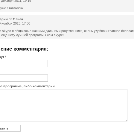
 декабря 2011, 19:19
 уже ставлююю
арий
от
Ольга
 ноября 2013, 17:30
я skype я общаюсь с нашими дальними родственники, очень удобно и главное бесплат
 еще нету лучшей программы чем skype!!
ение комментария:
вут?
 о программе, либо комментарий