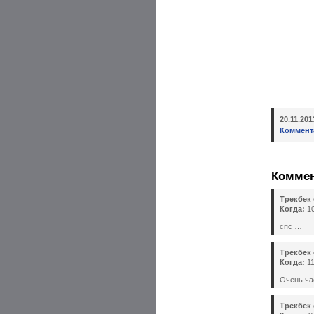
20.11.20
Коммент
Комме
Трекбек
Когда:
10
спс …
Трекбек
Когда:
11
Очень ча
Трекбек