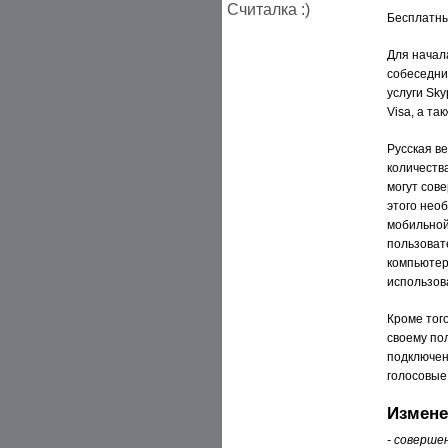
Считалка :)
Бесплатны
Для начал
собеседни
услуги Sk
Visa, а та
Русская в
количеств
могут сове
этого нео
мобильной
пользоват
компьютер
использов
Кроме того
своему по
подключен
голосовые
Измене
- соверше