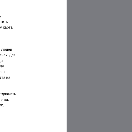
ь
атить
, карта
о
е людей
анах. Для
цы
ому
его
ета на
редложить
лями,
к,