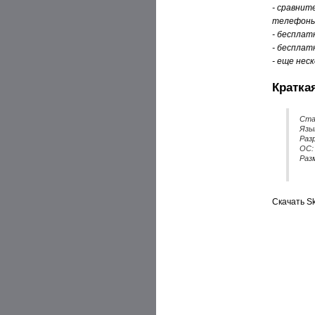
- сравнит
телефоны
- бесплат
- бесплат
- еще нес
Кратка
Ста
Язы
Раз
ОС: 
Разм
Скачать S