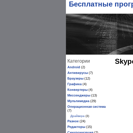
Бесплатные про
Skyp
Категории
Android
(2)
Антивирусы
(7)
Браузеры
(12)
Графика
(4)
Конвертеры
(4)
Мессенджеры
(13)
Мультимедиа
(29)
Операционная система
(7)
Драйвера
(3)
Разное
(24)
Редакторы
(15)
Синхронизация
(2)