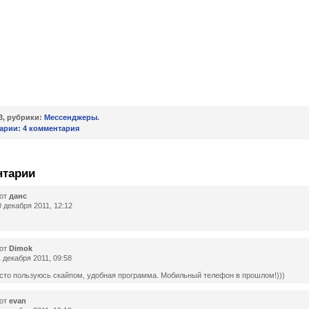
13, рубрики:
Мессенджеры
.
арии:
4 комментария
нтарии
от
данс
 декабря 2011, 12:12
от
Dimok
 декабря 2011, 09:58
сто пользуюсь скайпом, удобная программа. Мобильный телефон в прошлом!)))
от
evan