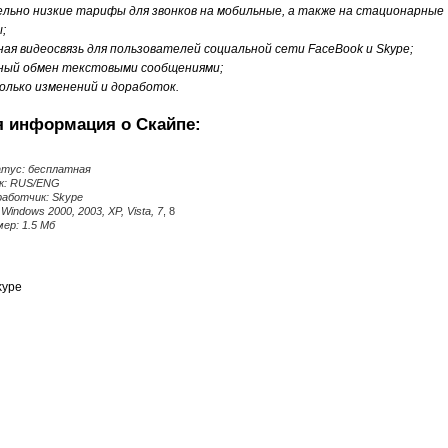
ельно низкие тарифы для звонков на мобильные, а также на стационарные
;
ная видеосвязь для пользователей социальной сети FaceBook и Skype;
ный обмен текстовыми сообщениями;
колько изменений и доработок.
я информация о Скайпе:
тус: бесплатная
к: RUS/ENG
работчик: Skype
Windows 2000, 2003, XP, Vista, 7
, 8
ер: 1.5 Мб
kype