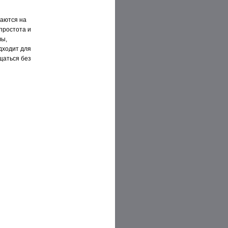
даются на
простота и
лы,
дходит для
щаться без