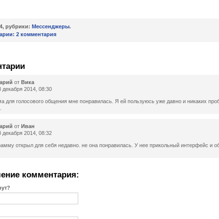
14, рубрики:
Мессенджеры
.
арии:
2 комментария
нтарии
арий
от
Вика
 декабря 2014, 08:30
а для голосового общения мне понравилась. Я ей пользуюсь уже давно и никаких про
.
арий
от
Иван
 декабря 2014, 08:32
рамму открыл для себя недавно. не она понравилась. У нее прикольный интерфейс и 
ение комментария:
вут?