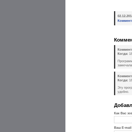
02.12.20
Коммент
Комме
Коммент
Когда:
18
Программ
замечала
Коммент
Когда:
18
Эту прог
удобно.
Добавл
Как Вас зо
Ваш E-mail