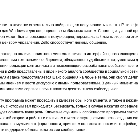
тупает в качестве стремительно набирающего популярность клиента IP-телеф
о для Windows и для операционных мобильных систем. С помощью данной п
он может быть превращен в некую рацию, персональный компьютер, при это
я центром управления. Zello способствует легкому общению.
арактерно наличие приятного минималистичного интерфейса, позволяющего
овенными текстовыми сообщениям, обладающего удобными инструментами 
ения редакции контакт-листа и позволяющего разрабатывать собственные г
и в Zello представлены в виде некого аналога сообщества в социальной сети
елям здесь предоставляется шанс общения на любые темы, они смогут дели
ым мнением и вести дискуссию с иными пользователями. В данный момент н
ми каналами сервиса насчитываются десятки тысяч собеседников.
ту программа может проводить в качестве обычного клиента, а также в режим
век, с которым вам приходится беседовать, только в случае нажатия определ
удет слышать вашу речь. Ключевые функции и особенности программы заклю
ысокой скорости работы и отличном качестве звука; возможности создания св
 каналов; мультиплатформенности; приятном пользовательском интерфейсе;
ти поддержки обмена текстовыми сообщениями.