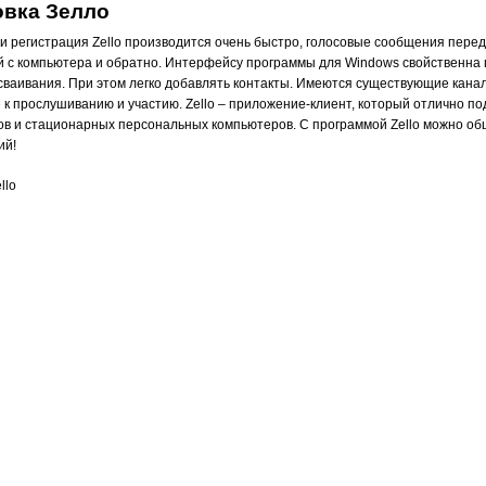
овка Зелло
 и регистрация Zello производится очень быстро, голосовые сообщения пере
 с компьютера и обратно. Интерфейсу программы для Windows свойственна 
осваивания. При этом легко добавлять контакты. Имеются существующие кана
 к прослушиванию и участию. Zello – приложение-клиент, который отлично по
в и стационарных персональных компьютеров. С программой Zello можно об
ий!
llo