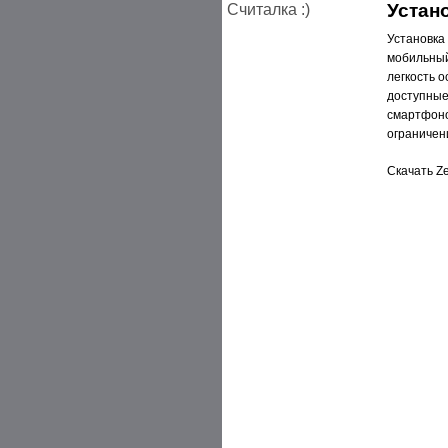
Устан
Считалка :)
Установка
мобильный
легкость 
доступные
смартфоно
ограничен
Скачать Ze