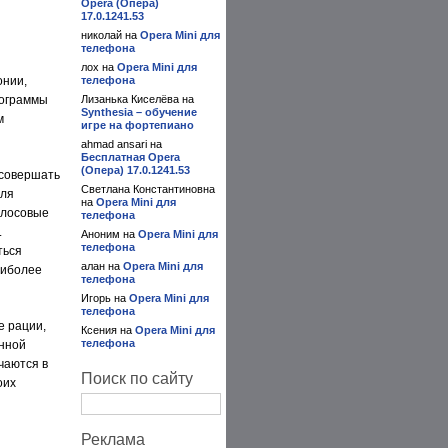
Opera (Опера)
17.0.1241.53
николай на
Opera Mini для
телефона
лох на
Opera Mini для
онии,
телефона
рограммы
Лизанька Киселёва на
Synthesia – обучение
м
игре на фортепиано
ahmad ansari на
Бесплатная Opera
(Опера) 17.0.1241.53
 совершать
Светлана Константиновна
для
на
Opera Mini для
олосовые
телефона
.
Аноним на
Opera Mini для
телефона
ться
алан на
Opera Mini для
аиболее
телефона
Игорь на
Opera Mini для
телефона
е рации,
Ксения на
Opera Mini для
телефона
енной
чаются в
Поиск по сайту
оих
Реклама