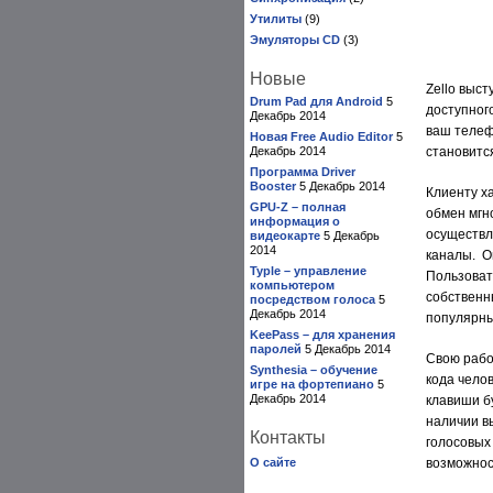
Утилиты
(9)
Эмуляторы CD
(3)
Новые
Zello выс
Drum Pad для Android
5
доступног
Декабрь 2014
ваш телеф
Новая Free Audio Editor
5
Декабрь 2014
становитс
Программа Driver
Booster
5 Декабрь 2014
Клиенту х
GPU-Z – полная
обмен мгн
информация о
осуществл
видеокарте
5 Декабрь
2014
каналы. Он
Typle – управление
Пользоват
компьютером
собственн
посредством голоса
5
Декабрь 2014
популярны
KeePass – для хранения
паролей
5 Декабрь 2014
Свою рабо
Synthesia – обучение
кода чело
игре на фортепиано
5
Декабрь 2014
клавиши б
наличии в
Контакты
голосовых
О сайте
возможнос