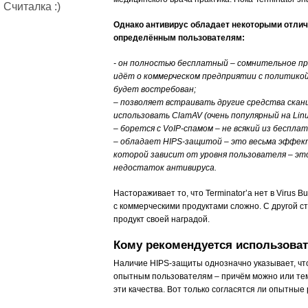
Считалка :)
Однако антивирус обладает некоторыми отлич
определённым пользователям:
- он полностью бесплатный – сомнительное пр
идёт о коммерческом предприятии с политикой
будет востребован;
– позволяет встраивать другие средства скан
использовать ClamAV (очень популярный на Linux
– борется с VoIP-спамом – не всякий из беспл
– обладает HIPS-защитой – это весьма эффекти
которой зависит от уровня пользователя – эт
недостаток антивируса.
Настораживает то, что Terminator’а нет в Virus B
с коммерческими продуктами сложно. С другой с
продукт своей наградой.
Кому рекомендуется использоват
Наличие HIPS-защиты однозначно указывает, чт
опытным пользователям – причём можно или те
эти качества. Вот только согласятся ли опытные