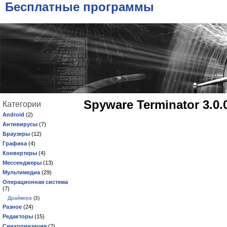
Бесплатные программы
Spyware Terminator 3.0.
Категории
Android
(2)
Антивирусы
(7)
Браузеры
(12)
Графика
(4)
Конвертеры
(4)
Мессенджеры
(13)
Мультимедиа
(29)
Операционная система
(7)
Драйвера
(3)
Разное
(24)
Редакторы
(15)
Синхронизация
(2)