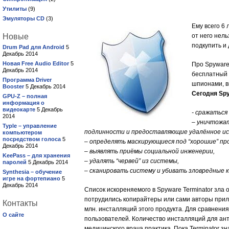
Утилиты
(9)
Эмуляторы CD
(3)
Ему всего 6 
Новые
от него нель
подкупить и 
Drum Pad для Android
5
Декабрь 2014
Новая Free Audio Editor
5
Про Spyware
Декабрь 2014
бесплатный 
Программа Driver
шпионами, в
Booster
5 Декабрь 2014
Сегодня Spy
GPU-Z – полная
информация о
видеокарте
5 Декабрь
- сражаться
2014
– уничтожа
Typle – управление
подлинности и предоставляющие удалённое ис
компьютером
посредством голоса
5
– определять маскирующиеся под “хорошие” пр
Декабрь 2014
– выявлять приёмы социальной инженерии,
KeePass – для хранения
– удалять “червей” из системы,
паролей
5 Декабрь 2014
– сканировать систему и убивать зловредные
Synthesia – обучение
игре на фортепиано
5
Декабрь 2014
Список искореняемого в Spyware Terminator зла 
потрудились копирайтеры или сами авторы прил
Контакты
млн. инсталляций этого продукта. Для сравнения
О сайте
пользователей. Количество инсталляций для ант
медицинского врача практика. Пока Terminator зн